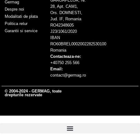
GAROAFELOR, Nr.
Germag
28, Apt. CAM1,
Despre noi
Ors. DOMNESTI,
Modalitati de plata
Jud. IF, Romania
Politica retur
RO42348605
Garantii si service
J23/1061/2020
IBAN
RO60BREL0002002282530100
Romania
Contacteaza-ne:
+40750 255 566
Email:
contact@germag.ro
© 2004-2024 - GERMAG, toate
drepturile rezervate