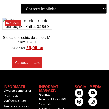
Reduceri!
Storcator electric de citrice, Mr
Knife, 02850
29,00
lei
24,37
lei
Adaugă în coș
INFORMATII
INFORMATII
SOCIAL MEDIA
MAGAZIN
Livrarea comenzilor
Germag
Politica de
Remote Media SRL,
confidentialitate
Sos. Str.
Termeni si conditii