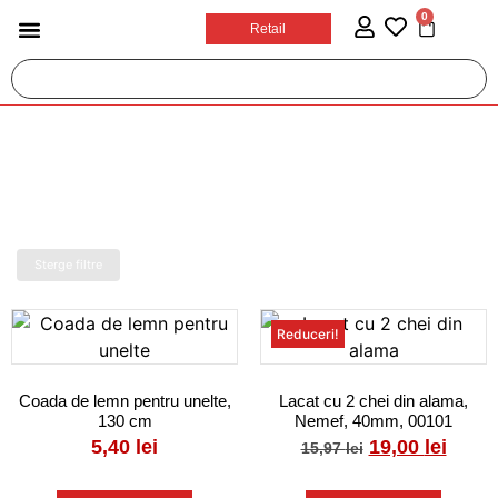
0
Retail
Casa si bricolaj
Jucarii & Articole Copii
Ingrijire personala
Prosoape plaja
Sport & Activitati in aer liber
Birotica si papetarie
Accesorii auto si moto
Sterge filtre
Reduceri!
Coada de lemn pentru unelte,
Lacat cu 2 chei din alama,
130 cm
Nemef, 40mm, 00101
5,40
lei
19,00
lei
15,97
lei