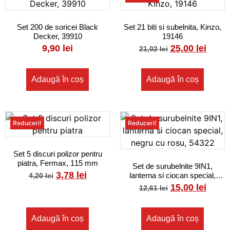
Set 200 de soricei Black
Set 21 biti si subelnita, Kinzo,
Decker, 39910
19146
9,90
lei
25,00
lei
21,02
lei
Adaugă în coș
Adaugă în coș
Reduceri!
Reduceri!
Set 5 discuri polizor pentru
piatra, Fermax, 115 mm
Set de surubelnite 9IN1,
3,78
lei
lanterna si ciocan special,
4,20
lei
negru cu rosu, 54322
15,00
lei
12,61
lei
Adaugă în coș
Adaugă în coș