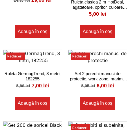
29,00
lei
24,37
lei
Ruleta clasica 2 m HotDeal,
agatatoare, opritor, culoare
rosu, 806647
5,00
lei
Adaugă în coș
Adaugă în coș
Reduceri!
Reduceri!
Ruleta GermagTrend, 3 metri,
Set 2 perechi manusi de
182255
protectie, work zone, marime
universala, culoare galben
7,00
lei
6,00
lei
5,88
lei
5,05
lei
Adaugă în coș
Adaugă în coș
Reduceri!