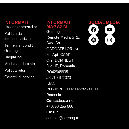
INFORMATII
INFORMATII
SOCIAL MEDIA
MAGAZIN
Livrarea comenzilor
Germag
Politica de
Remote Media SRL,
confidentialitate
Sos. Str.
Termeni si conditii
GAROAFELOR, Nr.
Germag
28, Apt. CAM1,
Despre noi
Ors. DOMNESTI,
Modalitati de plata
Jud. IF, Romania
Politica retur
RO42348605
Garantii si service
J23/1061/2020
IBAN
RO60BREL0002002282530100
Romania
Contacteaza-ne:
+40750 255 566
Email:
contact@germag.ro