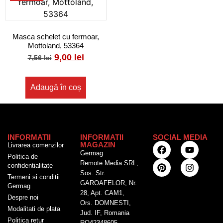
Masca schelet cu fermoar,
Mottoland, 53364
9,00
lei
7,56
lei
Adaugă în coș
INFORMATII
INFORMATII
SOCIAL MEDIA
MAGAZIN
Livrarea comenzilor
Germag
Politica de
Remote Media SRL,
confidentialitate
Sos. Str.
Termeni si conditii
GAROAFELOR, Nr.
Germag
28, Apt. CAM1,
Despre noi
Ors. DOMNESTI,
Modalitati de plata
Jud. IF, Romania
Politica retur