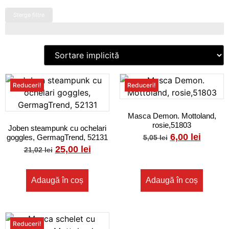
Sterge filtre
Se filtreaza
Reduceri!
Reduceri!
Masca Demon. Mottoland,
rosie,51803
Joben steampunk cu ochelari
6,00
lei
goggles, GermagTrend, 52131
5,05
lei
25,00
lei
21,02
lei
Adaugă în coș
Adaugă în coș
Reduceri!