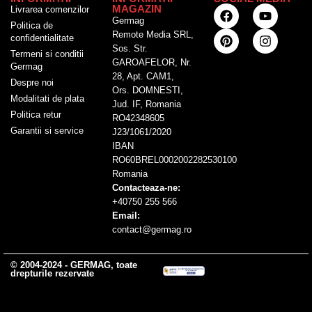
MAGAZIN
Livrarea comenzilor
Germag
Politica de
Remote Media SRL,
confidentialitate
Sos. Str.
Termeni si conditii
GAROAFELOR, Nr.
Germag
28, Apt. CAM1,
Despre noi
Ors. DOMNESTI,
Modalitati de plata
Jud. IF, Romania
Politica retur
RO42348605
Garantii si service
J23/1061/2020
IBAN
RO60BREL0002002282530100
Romania
Contacteaza-ne:
+40750 255 566
Email:
contact@germag.ro
© 2004-2024 - GERMAG, toate
drepturile rezervate