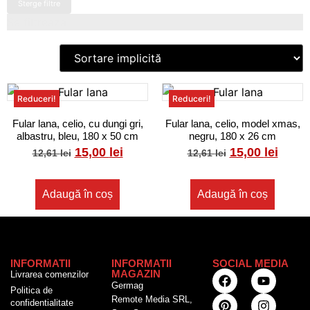
Sterge filtre
Se filtreaza
Reduceri!
Reduceri!
Fular lana, celio, cu dungi gri,
Fular lana, celio, model xmas,
albastru, bleu, 180 x 50 cm
negru, 180 x 26 cm
15,00
lei
15,00
lei
12,61
lei
12,61
lei
Adaugă în coș
Adaugă în coș
INFORMATII
INFORMATII
SOCIAL MEDIA
MAGAZIN
Livrarea comenzilor
Germag
Politica de
Remote Media SRL,
confidentialitate