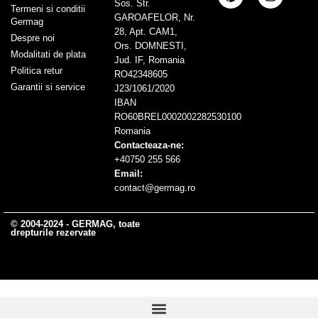
Sos. Str.
Termeni si conditii
GAROAFELOR, Nr.
Germag
28, Apt. CAM1,
Despre noi
Ors. DOMNESTI,
Modalitati de plata
Jud. IF, Romania
Politica retur
RO42348605
Garantii si service
J23/1061/2020
IBAN
RO60BREL0002002282530100
Romania
Contacteaza-ne:
+40750 255 566
Email:
contact@germag.ro
© 2004-2024 - GERMAG, toate
drepturile rezervate