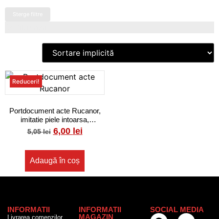
Sterge filtre
Se filtreaza
Reduceri!
Portdocument acte Rucanor,
imitatie piele intoarsa,
17.5x13x2 cm, Antracit
6,00
lei
5,05
lei
Adaugă în coș
INFORMATII
INFORMATII
SOCIAL MEDIA
MAGAZIN
Livrarea comenzilor