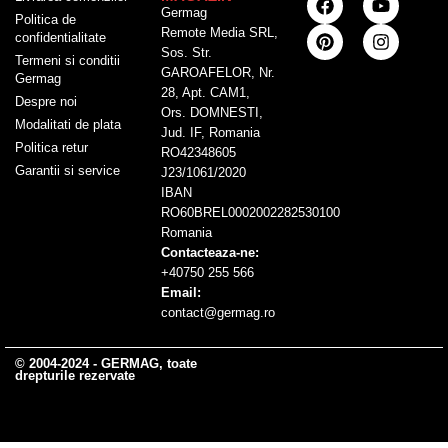
Germag
Politica de
Remote Media SRL,
confidentialitate
Sos. Str.
Termeni si conditii
GAROAFELOR, Nr.
Germag
28, Apt. CAM1,
Despre noi
Ors. DOMNESTI,
Modalitati de plata
Jud. IF, Romania
Politica retur
RO42348605
Garantii si service
J23/1061/2020
IBAN
RO60BREL0002002282530100
Romania
Contacteaza-ne:
+40750 255 566
Email:
contact@germag.ro
© 2004-2024 - GERMAG, toate
drepturile rezervate