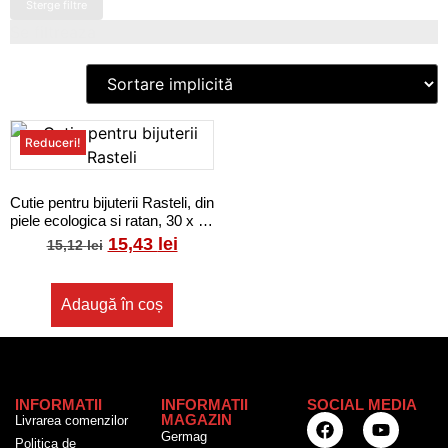
Sterge filtre
Se filtreaza
Reduceri!
Cutie pentru bijuterii Rasteli, din
piele ecologica si ratan, 30 x 16
x 4.5 cm, Crem
15,43
lei
15,12
lei
Adaugă în coș
INFORMATII
INFORMATII
SOCIAL MEDIA
MAGAZIN
Livrarea comenzilor
Germag
Politica de