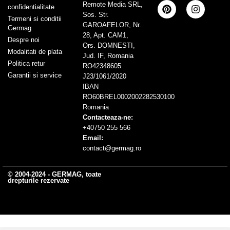
Remote Media SRL,
confidentialitate
Sos. Str.
Termeni si conditii
GAROAFELOR, Nr.
Germag
28, Apt. CAM1,
Despre noi
Ors. DOMNESTI,
Modalitati de plata
Jud. IF, Romania
Politica retur
RO42348605
Garantii si service
J23/1061/2020
IBAN
RO60BREL0002002282530100
Romania
Contacteaza-ne:
+40750 255 566
Email:
contact@germag.ro
© 2004-2024 - GERMAG, toate
drepturile rezervate