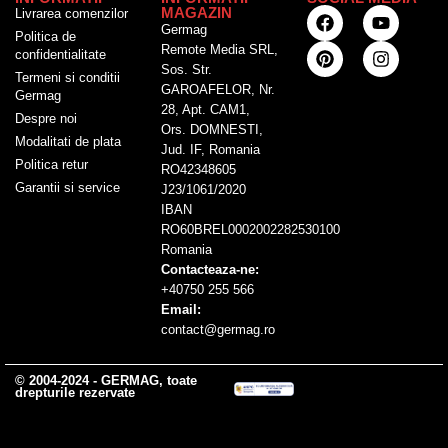
MAGAZIN
Livrarea comenzilor
Germag
Politica de
Remote Media SRL,
confidentialitate
Sos. Str.
Termeni si conditii
GAROAFELOR, Nr.
Germag
28, Apt. CAM1,
Despre noi
Ors. DOMNESTI,
Modalitati de plata
Jud. IF, Romania
Politica retur
RO42348605
Garantii si service
J23/1061/2020
IBAN
RO60BREL0002002282530100
Romania
Contacteaza-ne:
+40750 255 566
Email:
contact@germag.ro
© 2004-2024 - GERMAG, toate
drepturile rezervate