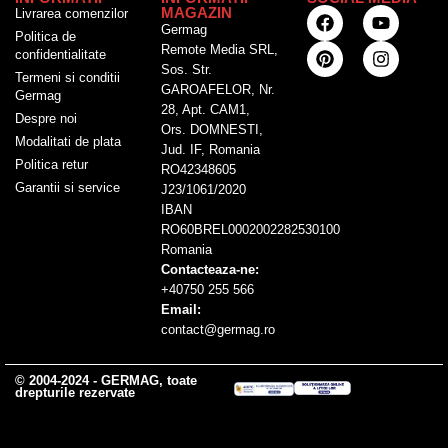
MAGAZIN
Livrarea comenzilor
Germag
Politica de
Remote Media SRL,
confidentialitate
Sos. Str.
Termeni si conditii
GAROAFELOR, Nr.
Germag
28, Apt. CAM1,
Despre noi
Ors. DOMNESTI,
Modalitati de plata
Jud. IF, Romania
Politica retur
RO42348605
Garantii si service
J23/1061/2020
IBAN
RO60BREL0002002282530100
Romania
Contacteaza-ne:
+40750 255 566
Email:
contact@germag.ro
© 2004-2024 - GERMAG, toate
drepturile rezervate