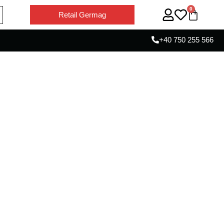
0
Retail Germag
+40 750 255 566