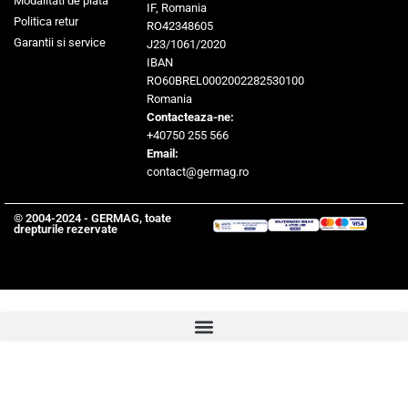
Modalitati de plata
IF, Romania
Politica retur
RO42348605
Garantii si service
J23/1061/2020
IBAN
RO60BREL0002002282530100
Romania
Contacteaza-ne:
+40750 255 566
Email:
contact@germag.ro
© 2004-2024 - GERMAG, toate
drepturile rezervate