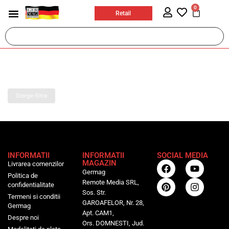
0
Retail
Casa si bricolaj
Jucarii & Articole Copii
Ingrijire personala
Prosoape plaja
Sport & Activitati in aer liber
Birotica si papetarie
Accesorii auto si moto
Sterge filtre
INFORMATII
INFORMATII
SOCIAL MEDIA
MAGAZIN
Livrarea comenzilor
Germag
Politica de
Remote Media SRL,
confidentialitate
Sos. Str.
Termeni si conditii
GAROAFELOR, Nr. 28,
Germag
Apt. CAM1,
Despre noi
Ors. DOMNESTI, Jud.