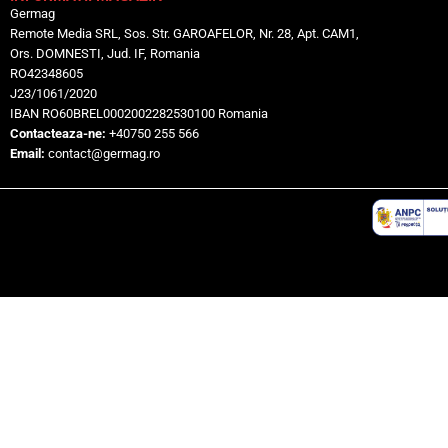
Germag
Remote Media SRL, Sos. Str. GAROAFELOR, Nr. 28, Apt. CAM1,
Ors. DOMNESTI, Jud. IF, Romania
RO42348605
J23/1061/2020
IBAN RO60BREL0002002282530100 Romania
Contacteaza-ne:
+40750 255 566
Email:
contact@germag.ro