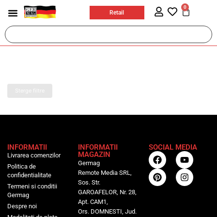
0
Retail
Casa si bricolaj
Jucarii & Articole Copii
Ingrijire personala
Prosoape plaja
Sport & Activitati in aer liber
Birotica si papetarie
Accesorii auto si moto
Sterge filtre
INFORMATII
INFORMATII
SOCIAL MEDIA
MAGAZIN
Livrarea comenzilor
Germag
Politica de
Remote Media SRL,
confidentialitate
Sos. Str.
Termeni si conditii
GAROAFELOR, Nr. 28,
Germag
Apt. CAM1,
Despre noi
Ors. DOMNESTI, Jud.