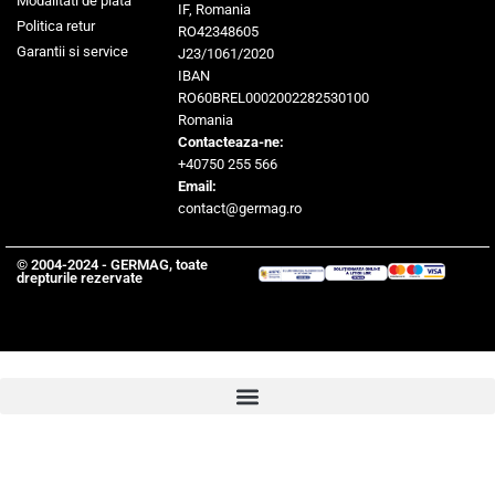
Modalitati de plata
IF, Romania
Politica retur
RO42348605
Garantii si service
J23/1061/2020
IBAN
RO60BREL0002002282530100
Romania
Contacteaza-ne:
+40750 255 566
Email:
contact@germag.ro
© 2004-2024 - GERMAG, toate
drepturile rezervate