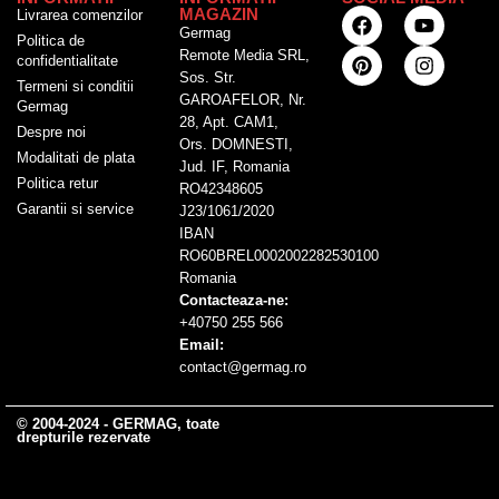
MAGAZIN
Livrarea comenzilor
Germag
Politica de
Remote Media SRL,
confidentialitate
Sos. Str.
Termeni si conditii
GAROAFELOR, Nr.
Germag
28, Apt. CAM1,
Despre noi
Ors. DOMNESTI,
Modalitati de plata
Jud. IF, Romania
Politica retur
RO42348605
Garantii si service
J23/1061/2020
IBAN
RO60BREL0002002282530100
Romania
Contacteaza-ne:
+40750 255 566
Email:
contact@germag.ro
© 2004-2024 - GERMAG, toate
drepturile rezervate