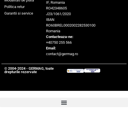
Modalitati de plata
IF, Romania
Politica retur
RO42348605
Garantii si service
J23/1061/2020
IBAN
RO60BREL0002002282530100
Romania
Contacteaza-ne:
+40750 255 566
Email:
contact@germag.ro
© 2004-2024 - GERMAG, toate
drepturile rezervate