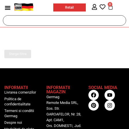
0
Retail
Casa si bricolaj
Jucarii & Articole Copii
Ingrijire personala
Prosoape plaja
Sport & Activitati in aer liber
Birotica si papetarie
Accesorii auto si moto
Sterge filtre
INFORMATII
INFORMATII
SOCIAL MEDIA
MAGAZIN
Livrarea comenzilor
Germag
Politica de
Remote Media SRL,
confidentialitate
Sos. Str.
Termeni si conditii
GAROAFELOR, Nr. 28,
Germag
Apt. CAM1,
Despre noi
Ors. DOMNESTI, Jud.