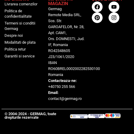
MAGAZIN
Livrarea comenzilor
Germag
Politica de
Remote Media SRL,
confidentialitate
Sos. Str.
Termeni si conditii
GAROAFELOR, Nr. 28,
Germag
Apt. CAM1,
Despre noi
Ors. DOMNESTI, Jud.
Modalitati de plata
IF, Romania
Politica retur
RO42348605
Garantii si service
J23/1061/2020
IBAN
RO60BREL0002002282530100
Romania
Contacteaza-ne:
+40750 255 566
Email:
contact@germag.ro
© 2004-2024 - GERMAG, toate
drepturile rezervate