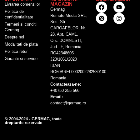
MAGAZIN
Livrarea comenzilor
Germag
Politica de
Remote Media SRL,
confidentialitate
Sos. Str.
Termeni si conditii
GAROAFELOR, Nr.
Germag
28, Apt. CAM1,
Despre noi
Ors. DOMNESTI,
Modalitati de plata
Jud. IF, Romania
Politica retur
RO42348605
Garantii si service
J23/1061/2020
IBAN
RO60BREL0002002282530100
Romania
Contacteaza-ne:
+40750 255 566
Email:
contact@germag.ro
© 2004-2024 - GERMAG, toate
drepturile rezervate