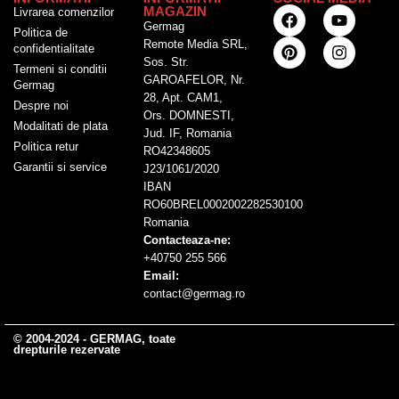
MAGAZIN
Livrarea comenzilor
Germag
Politica de
Remote Media SRL,
confidentialitate
Sos. Str.
Termeni si conditii
GAROAFELOR, Nr.
Germag
28, Apt. CAM1,
Despre noi
Ors. DOMNESTI,
Modalitati de plata
Jud. IF, Romania
Politica retur
RO42348605
Garantii si service
J23/1061/2020
IBAN
RO60BREL0002002282530100
Romania
Contacteaza-ne:
+40750 255 566
Email:
contact@germag.ro
© 2004-2024 - GERMAG, toate
drepturile rezervate