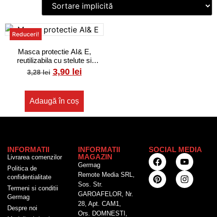
Reduceri!
Masca protectie AI& E,
reutilizabila cu stelute si
floricele, multicolor
3,90
lei
3,28
lei
Adaugă în coș
INFORMATII
INFORMATII
SOCIAL MEDIA
MAGAZIN
Livrarea comenzilor
Germag
Politica de
Remote Media SRL,
confidentialitate
Sos. Str.
Termeni si conditii
GAROAFELOR, Nr.
Germag
28, Apt. CAM1,
Despre noi
Ors. DOMNESTI,