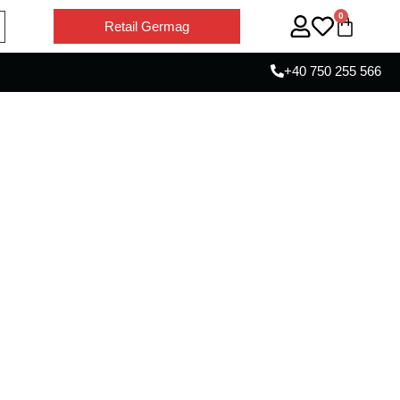
0
Retail Germag
+40 750 255 566