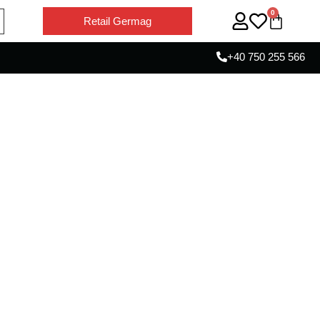
0
Retail Germag
+40 750 255 566