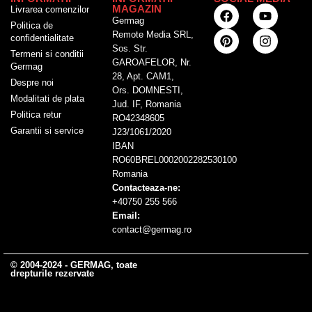
MAGAZIN
Livrarea comenzilor
Germag
Politica de
Remote Media SRL,
confidentialitate
Sos. Str.
Termeni si conditii
GAROAFELOR, Nr.
Germag
28, Apt. CAM1,
Despre noi
Ors. DOMNESTI,
Modalitati de plata
Jud. IF, Romania
Politica retur
RO42348605
Garantii si service
J23/1061/2020
IBAN
RO60BREL0002002282530100
Romania
Contacteaza-ne:
+40750 255 566
Email:
contact@germag.ro
© 2004-2024 - GERMAG, toate
drepturile rezervate