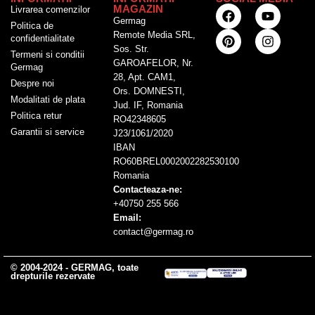
MAGAZIN
Livrarea comenzilor
Germag
Politica de
Remote Media SRL,
confidentialitate
Sos. Str.
Termeni si conditii
GAROAFELOR, Nr.
Germag
28, Apt. CAM1,
Despre noi
Ors. DOMNESTI,
Modalitati de plata
Jud. IF, Romania
Politica retur
RO42348605
Garantii si service
J23/1061/2020
IBAN
RO60BREL0002002282530100
Romania
Contacteaza-ne:
+40750 255 566
Email:
contact@germag.ro
© 2004-2024 - GERMAG, toate
drepturile rezervate