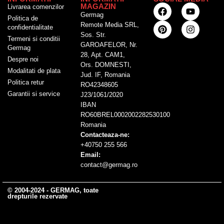
MAGAZIN
Livrarea comenzilor
Germag
Politica de
Remote Media SRL,
confidentialitate
Sos. Str.
Termeni si conditii
GAROAFELOR, Nr.
Germag
28, Apt. CAM1,
Despre noi
Ors. DOMNESTI,
Modalitati de plata
Jud. IF, Romania
Politica retur
RO42348605
Garantii si service
J23/1061/2020
IBAN
RO60BREL0002002282530100
Romania
Contacteaza-ne:
+40750 255 566
Email:
contact@germag.ro
© 2004-2024 - GERMAG, toate
drepturile rezervate