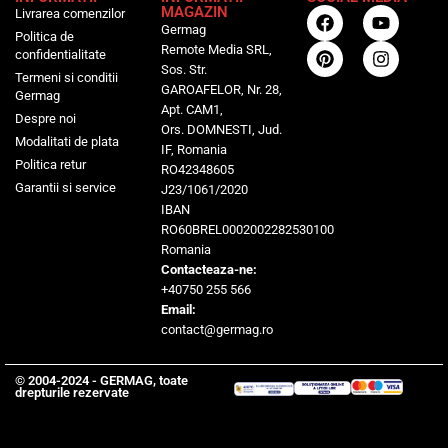
MAGAZIN
Livrarea comenzilor
Germag
Politica de
Remote Media SRL,
confidentialitate
Sos. Str.
Termeni si conditii
GAROAFELOR, Nr. 28,
Germag
Apt. CAM1,
Despre noi
Ors. DOMNESTI, Jud.
Modalitati de plata
IF, Romania
Politica retur
RO42348605
Garantii si service
J23/1061/2020
IBAN
RO60BREL0002002282530100
Romania
Contacteaza-ne:
+40750 255 566
Email:
contact@germag.ro
© 2004-2024 - GERMAG, toate
drepturile rezervate