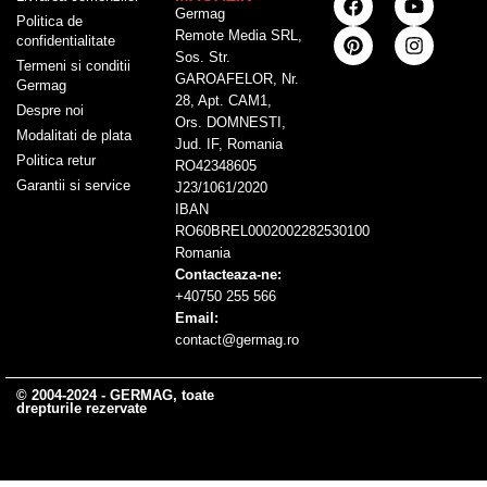
Germag
Politica de
Remote Media SRL,
confidentialitate
Sos. Str.
Termeni si conditii
GAROAFELOR, Nr.
Germag
28, Apt. CAM1,
Despre noi
Ors. DOMNESTI,
Modalitati de plata
Jud. IF, Romania
Politica retur
RO42348605
Garantii si service
J23/1061/2020
IBAN
RO60BREL0002002282530100
Romania
Contacteaza-ne:
+40750 255 566
Email:
contact@germag.ro
© 2004-2024 - GERMAG, toate
drepturile rezervate