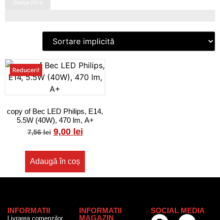
Sterge filtre
Se filtreaza
Reduceri!
copy of Bec LED Philips, E14,
5.5W (40W), 470 lm, A+
9,00
lei
7,56
lei
Adaugă în coș
INFORMATII
INFORMATII
SOCIAL MEDIA
MAGAZIN
Livrarea comenzilor