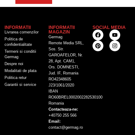
INFORMATII
INFORMATII
SOCIAL MEDIA
MAGAZIN
Livrarea comenzilor
Germag
Politica de
Remote Media SRL,
confidentialitate
Sos. Str.
Termeni si conditii
GAROAFELOR, Nr.
Germag
28, Apt. CAM1,
Despre noi
Ors. DOMNESTI,
Modalitati de plata
Jud. IF, Romania
Politica retur
RO42348605
Garantii si service
J23/1061/2020
IBAN
RO60BREL0002002282530100
Romania
Contacteaza-ne:
+40750 255 566
Email:
contact@germag.ro