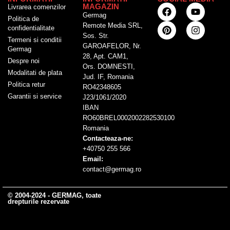
MAGAZIN
Livrarea comenzilor
Germag
Politica de
Remote Media SRL,
confidentialitate
Sos. Str.
Termeni si conditii
GAROAFELOR, Nr.
Germag
28, Apt. CAM1,
Despre noi
Ors. DOMNESTI,
Modalitati de plata
Jud. IF, Romania
Politica retur
RO42348605
Garantii si service
J23/1061/2020
IBAN
RO60BREL0002002282530100
Romania
Contacteaza-ne:
+40750 255 566
Email:
contact@germag.ro
© 2004-2024 - GERMAG, toate
drepturile rezervate