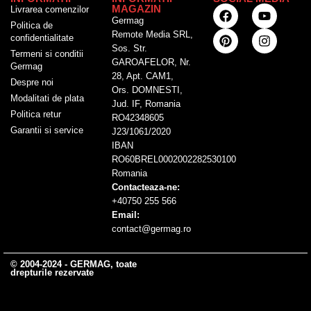
MAGAZIN
Livrarea comenzilor
Germag
Politica de
Remote Media SRL,
confidentialitate
Sos. Str.
Termeni si conditii
GAROAFELOR, Nr.
Germag
28, Apt. CAM1,
Despre noi
Ors. DOMNESTI,
Modalitati de plata
Jud. IF, Romania
Politica retur
RO42348605
Garantii si service
J23/1061/2020
IBAN
RO60BREL0002002282530100
Romania
Contacteaza-ne:
+40750 255 566
Email:
contact@germag.ro
© 2004-2024 - GERMAG, toate
drepturile rezervate