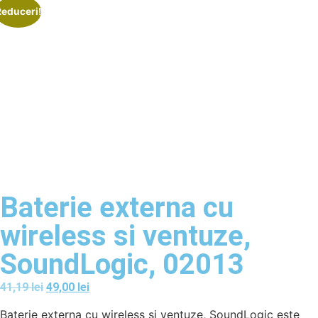
Reduceri!
Baterie externa cu
wireless si ventuze,
SoundLogic, 02013
41,19
lei
49,00
lei
Baterie externa cu wireless si ventuze, SoundLogic este