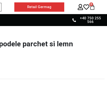
0
Retail Germag
+40 750 255
566
 podele parchet si lemn