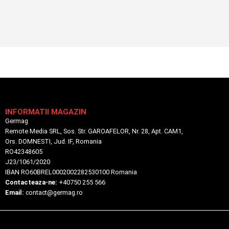
INFORMATII MAGAZIN
Germag
Remote Media SRL, Sos. Str. GAROAFELOR, Nr. 28, Apt. CAM1,
Ors. DOMNESTI, Jud. IF, Romania
RO42348605
J23/1061/2020
IBAN RO60BREL0002002282530100 Romania
Contacteaza-ne:
+40750 255 566
Email:
contact@germag.ro