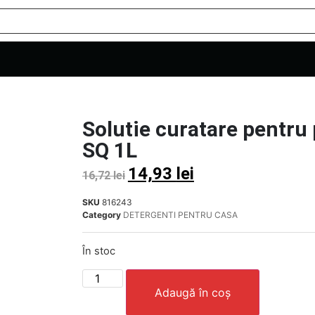
Solutie curatare pentru
SQ 1L
14,93
lei
16,72
lei
SKU
816243
Category
DETERGENTI PENTRU CASA
În stoc
Adaugă în coș