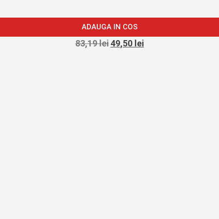
ADAUGA IN COS
83,19
lei
49,50
lei