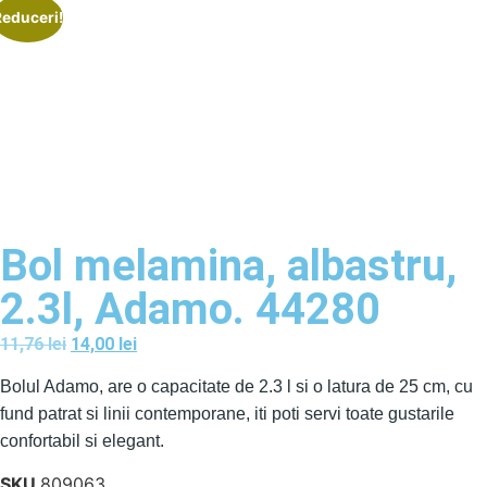
Reduceri!
Bol melamina, albastru,
2.3l, Adamo. 44280
11,76
lei
14,00
lei
Bolul Adamo, are o capacitate de 2.3 l si o latura de 25 cm, cu
fund patrat si linii contemporane, iti poti servi toate gustarile
confortabil si elegant.
SKU
809063