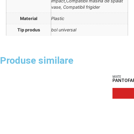
impact,Compatibil masina de spalat
vase, Compatibil frigider
Material
Plastic
Tip produs
bol universal
Produse similare
MIXTE
PANTOFAR