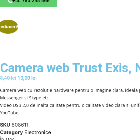
+40 750 255 566
Reduceri!
Camera web Trust Exis, 
8,40
lei
10,00
lei
Camera web cu rezolutie hardware pentru o imagine clara, ideala
Messenger si Skype etc.
Video USB 2.0 de inalta calitate pentru o calitate video clara si uni
YouTube
SKU
808611
Category
Electronice
În stoc