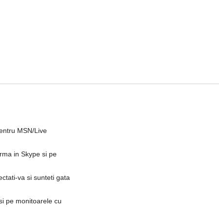
pentru MSN/Live
orma in Skype si pe
ectati-va si sunteti gata
si pe monitoarele cu