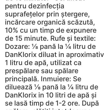
pentru dezinfecția
suprafețelor prin ștergere,
incărcare organică scăzută,
10% cu un timp de expunere
de 15 minute. Rufe și textile:
Dozare: ⅛ pană la ¼ litru de
DanKlorix diluat in aproximativ
1 litru de apă, utilizat ca
prespălare sau spălare
principală. Inmuiere: Se
diluează ⅛ pană la ¼ litru de
DanKlorix in 10 litri de apă și
se lasă timp de 1-2 ore. După