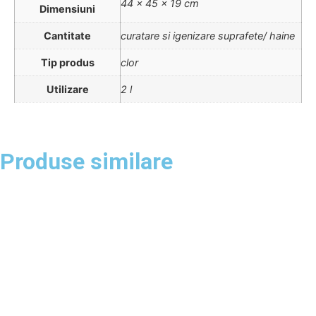
44 × 45 × 19 cm
Dimensiuni
Cantitate
curatare si igenizare suprafete/ haine
Tip produs
clor
Utilizare
2 l
Produse similare