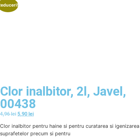
Reduceri!
Clor inalbitor, 2l, Javel,
00438
4,96
lei
5,90
lei
Clor inalbitor pentru haine si pentru curatarea si igenizarea
suprafetelor precum si pentru