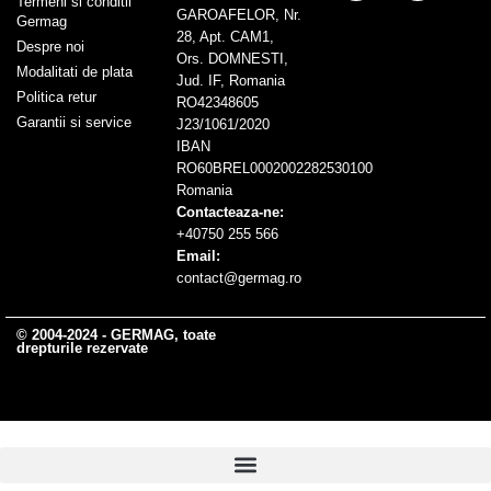
Termeni si conditii
GAROAFELOR, Nr.
Germag
28, Apt. CAM1,
Despre noi
Ors. DOMNESTI,
Modalitati de plata
Jud. IF, Romania
Politica retur
RO42348605
Garantii si service
J23/1061/2020
IBAN
RO60BREL0002002282530100
Romania
Contacteaza-ne:
+40750 255 566
Email:
contact@germag.ro
© 2004-2024 - GERMAG, toate
drepturile rezervate