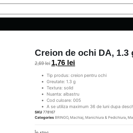
Creion de ochi DA, 1.3 
1,76
lei
2,69
lei
Tip produs: creion pentru ochi
Greutate: 1.3 g
Textura: solid
Nuanta: albastru
Cod culoare: 005
A se utiliza maximum 36 de luni dupa desc
SKU
778167
Categories
BRINGO
,
Machiaj, Manichiura & Pedichiura
,
Ma
În stoc