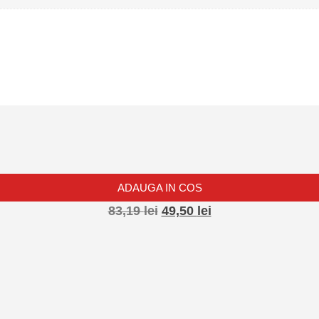
ADAUGA IN COS
83,19
lei
49,50
lei