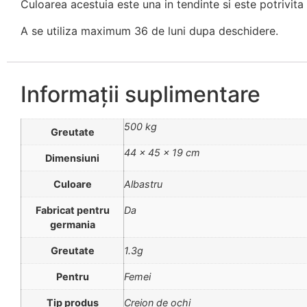
Culoarea acestuia este una in tendinte si este potrivita 
A se utiliza maximum 36 de luni dupa deschidere.
Informații suplimentare
500 kg
Greutate
44 × 45 × 19 cm
Dimensiuni
Culoare
Albastru
Fabricat pentru
Da
germania
Greutate
1.3g
Pentru
Femei
Tip produs
Creion de ochi