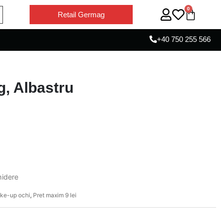
0
Retail Germag
+40 750 255 566
g, Albastru
hidere
ke-up ochi
,
Pret maxim 9 lei