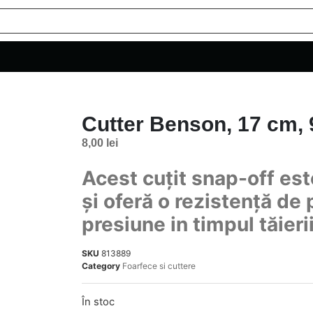
Cutter Benson, 17 cm,
8,00
lei
Acest cuțit snap-off est
și oferă o rezistență de 
presiune in timpul tăierii
SKU
813889
Category
Foarfece si cuttere
În stoc