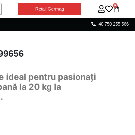
0
Retail Germag
+40 750 255 566
 99656
e ideal pentru pasionați
pană la 20 kg la
.