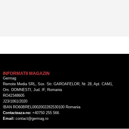
INFORMATII MAGAZIN
Germag
Remote Media SRL, Sos. Str. GAROAFELOR, Nr. 28, Apt. CAM1,
Ors. DOMNESTI, Jud. IF, Romania
RO42348605
J23/1061/2020
IBAN RO60BREL0002002282530100 Romania
Contacteaza-ne:
+40750 255 566
Email:
contact@germag.ro