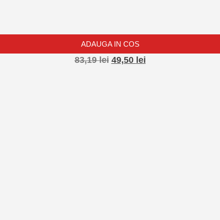
ADAUGA IN COS
83,19
lei
49,50
lei