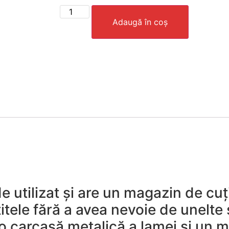
Adaugă în coș
e utilizat și are un magazin de cuți
țitele fără a avea nevoie de unelt
e o carcasă metalică a lamei și un 