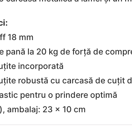
ci:
off 18 mm
e pană la 20 kg de forță de compres
uțite incorporată
uțite robustă cu carcasă de cuțit 
astic pentru o prindere optimă
l), ambalaj: 23 x 10 cm