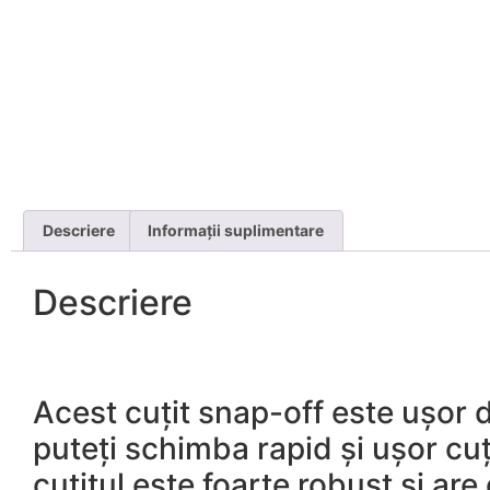
Descriere
Informații suplimentare
Descriere
Acest cuțit snap-off este ușor d
puteți schimba rapid și ușor cu
cuțitul este foarte robust și ar