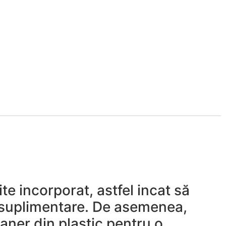
te incorporat, astfel incat să
e suplimentare. De asemenea,
maner din plastic pentru o