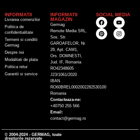
INFORMATII
INFORMATII
SOCIAL MEDIA
MAGAZIN
Livrarea comenzilor
Germag
Politica de
Remote Media SRL,
confidentialitate
Sos. Str.
Termeni si conditii
GAROAFELOR, Nr.
Germag
28, Apt. CAM1,
Despre noi
Ors. DOMNESTI,
Modalitati de plata
Jud. IF, Romania
Politica retur
RO42348605
Garantii si service
J23/1061/2020
IBAN
RO60BREL0002002282530100
Romania
Contacteaza-ne:
+40750 255 566
Email:
contact@germag.ro
© 2004-2024 - GERMAG, toate
drepturile rezervate