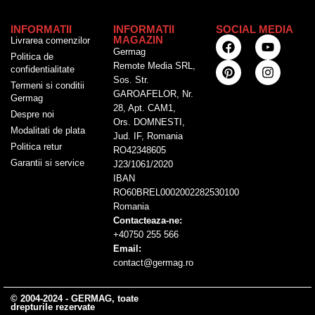
INFORMATII
INFORMATII
SOCIAL MEDIA
MAGAZIN
Livrarea comenzilor
Germag
Politica de
Remote Media SRL,
confidentialitate
Sos. Str.
Termeni si conditii
GAROAFELOR, Nr.
Germag
28, Apt. CAM1,
Despre noi
Ors. DOMNESTI,
Modalitati de plata
Jud. IF, Romania
Politica retur
RO42348605
Garantii si service
J23/1061/2020
IBAN
RO60BREL0002002282530100
Romania
Contacteaza-ne:
+40750 255 566
Email:
contact@germag.ro
© 2004-2024 - GERMAG, toate
drepturile rezervate