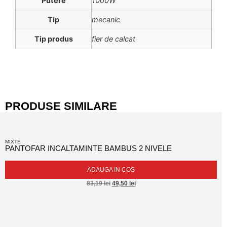
Putere
1000W
Tip
mecanic
Tip produs
fier de calcat
PRODUSE SIMILARE
MIXTE
PANTOFAR INCALTAMINTE BAMBUS 2 NIVELE
ADAUGA IN COS
83,19
lei
49,50
lei