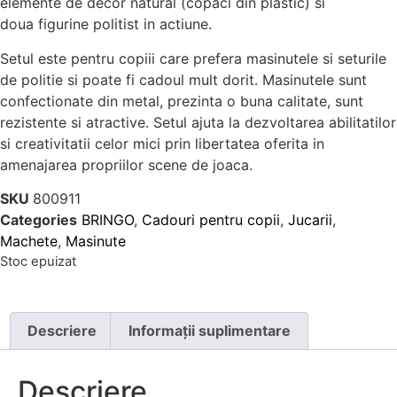
elemente de decor natural (copaci din plastic) si
doua figurine politist in actiune.
Setul este pentru copiii care prefera masinutele si seturile
de politie si poate fi cadoul mult dorit. Masinutele sunt
confectionate din metal, prezinta o buna calitate, sunt
rezistente si atractive. Setul ajuta la dezvoltarea abilitatilor
si creativitatii celor mici prin libertatea oferita in
amenajarea propriilor scene de joaca.
SKU
800911
Categories
BRINGO
,
Cadouri pentru copii
,
Jucarii
,
Machete
,
Masinute
Stoc epuizat
Descriere
Informații suplimentare
Descriere