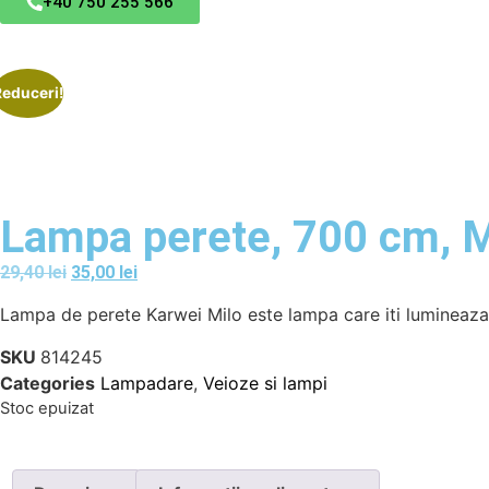
+40 750 255 566
Reduceri!
Lampa perete, 700 cm, M
29,40
lei
35,00
lei
Lampa de perete Karwei Milo este lampa care iti lumineaza s
SKU
814245
Categories
Lampadare
,
Veioze si lampi
Stoc epuizat