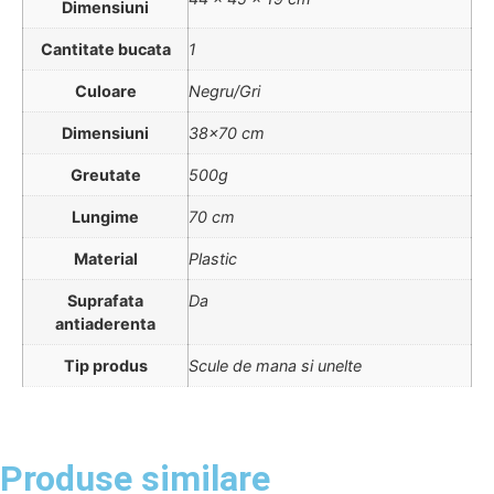
Dimensiuni
Cantitate bucata
1
Culoare
Negru/Gri
Dimensiuni
38×70 cm
Greutate
500g
Lungime
70 cm
Material
Plastic
Suprafata
Da
antiaderenta
Tip produs
Scule de mana si unelte
Produse similare