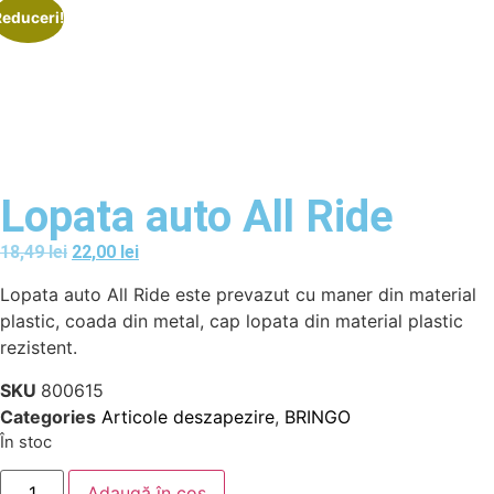
Reduceri!
Lopata auto All Ride
18,49
lei
22,00
lei
Lopata auto All Ride este prevazut cu maner din material
plastic, coada din metal, cap lopata din material plastic
rezistent.
SKU
800615
Categories
Articole deszapezire
,
BRINGO
În stoc
Adaugă în coș