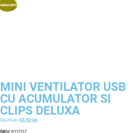
Reduceri!
MINI VENTILATOR USB
CU ACUMULATOR SI
CLIPS DELUXA
58,74
lei
55,92
lei
SKU
811202