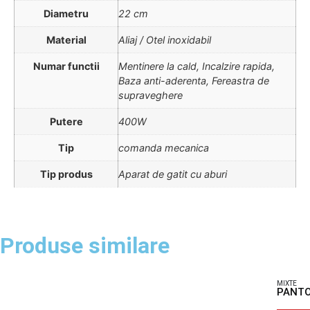
Diametru
22 cm
Material
Aliaj / Otel inoxidabil
Numar functii
Mentinere la cald, Incalzire rapida,
Baza anti-aderenta, Fereastra de
supraveghere
Putere
400W
Tip
comanda mecanica
Tip produs
Aparat de gatit cu aburi
Produse similare
MIXTE
PANTO