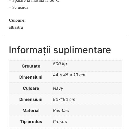
– Spalare la masina la 60°C
– Se usuca
Culoare:
albastru
Informații suplimentare
500 kg
Greutate
44 × 45 × 19 cm
Dimensiuni
Culoare
Navy
Dimensiuni
80×180 cm
Material
Bumbac
Tip produs
Prosop