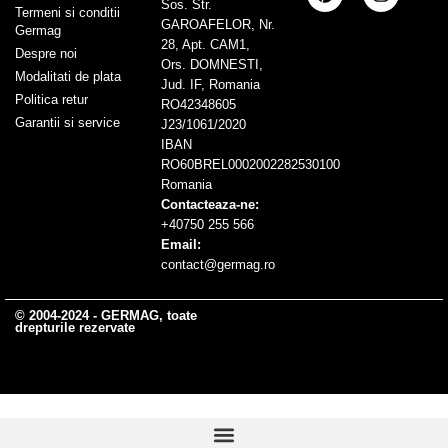
Sos. Str.
Termeni si conditii
GAROAFELOR, Nr.
Germag
28, Apt. CAM1,
Despre noi
Ors. DOMNESTI,
Modalitati de plata
Jud. IF, Romania
Politica retur
RO42348605
Garantii si service
J23/1061/2020
IBAN
RO60BREL0002002282530100
Romania
Contacteaza-ne:
+40750 255 566
Email:
contact@germag.ro
© 2004-2024 - GERMAG, toate
drepturile rezervate