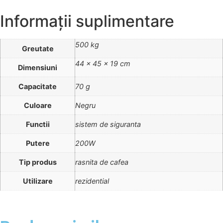
Informații suplimentare
500 kg
Greutate
44 × 45 × 19 cm
Dimensiuni
Capacitate
70 g
Culoare
Negru
Functii
sistem de siguranta
Putere
200W
Tip produs
rasnita de cafea
Utilizare
rezidential