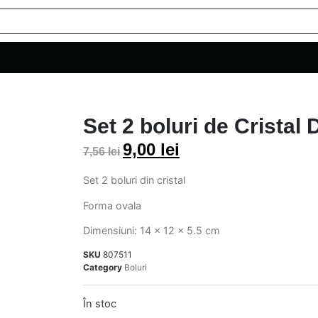
Set 2 boluri de Cristal
9,00
lei
7,56
lei
Set 2 boluri din cristal
Forma ovala
Dimensiuni: 14 x 12 x 5.5 cm
SKU
807511
Category
Boluri
În stoc