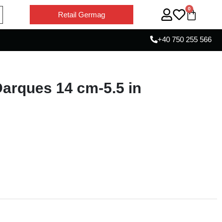
0
Retail Germag
+40 750 255 566
 Darques 14 cm-5.5 in