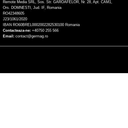
Remote Media SRL, Sos. Str. GAROAFELOR, Nr. 28, Apt. CAM1,
Ors. DOMNESTI, Jud. IF, Romania
RO42348605
J23/1061/2020
IBAN RO60BREL0002002282530100 Romania
Contacteaza-ne:
+40750 255 566
Email:
contact@germag.ro