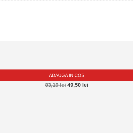
ADAUGA IN COS
83,19
lei
49,50
lei