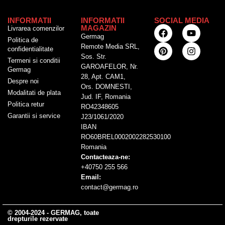
INFORMATII
INFORMATII
SOCIAL MEDIA
MAGAZIN
Livrarea comenzilor
Germag
Politica de
Remote Media SRL,
confidentialitate
Sos. Str.
Termeni si conditii
GAROAFELOR, Nr.
Germag
28, Apt. CAM1,
Despre noi
Ors. DOMNESTI,
Modalitati de plata
Jud. IF, Romania
Politica retur
RO42348605
Garantii si service
J23/1061/2020
IBAN
RO60BREL0002002282530100
Romania
Contacteaza-ne:
+40750 255 566
Email:
contact@germag.ro
© 2004-2024 - GERMAG, toate
drepturile rezervate