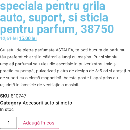
speciala pentru grila
auto, suport, si sticla
pentru parfum, 38750
12,61
lei
15,00
lei
Cu setul de pietre parfumate ASTALEA, te poți bucura de parfumul
tău preferat chiar și in călătoriile lungi cu mașina. Pur și simplu
umpleți parfumul sau uleiurile esențiale in pulverizatorul mic și
practic cu pompă, pulverizați piatra de design de 3-5 ori și atașați-o
de suport cu o clemă magnetică. Acesta poate fi apoi prins cu
ușurință in lamelele de ventilație a mașinii.
SKU
810747
Category
Accesorii auto si moto
În stoc
Adaugă în coș