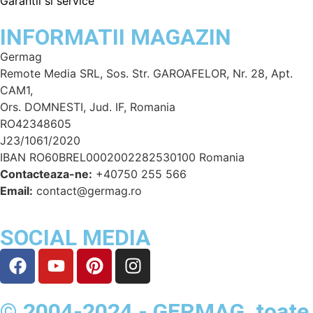
Garantii si service
INFORMATII MAGAZIN
Germag
Remote Media SRL, Sos. Str. GAROAFELOR, Nr. 28, Apt.
CAM1,
Ors. DOMNESTI, Jud. IF, Romania
RO42348605
J23/1061/2020
IBAN RO60BREL0002002282530100 Romania
Contacteaza-ne:
+40750 255 566
Email:
contact@germag.ro
SOCIAL MEDIA
© 2004-2024 - GERMAG, toate